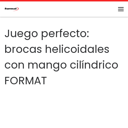
Saltar al contenido
Me
Juego perfecto:
brocas helicoidales
con mango cilíndrico
FORMAT