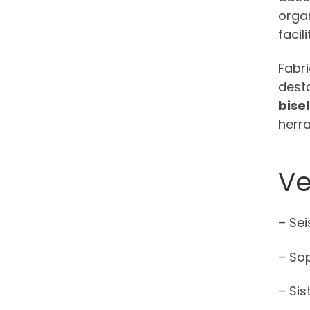
orga
facil
Fabr
desta
bise
herr
Ve
– Se
– So
– Sis