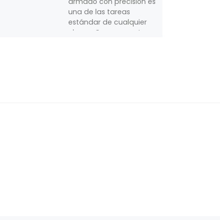
armado con precisión es
una de las tareas
estándar de cualquier
obrero. Con sus cuatro
filos incorporados de
metal duro, […]