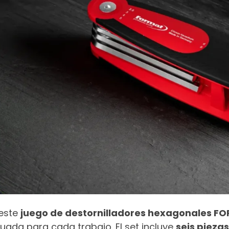
este
juego de destornilladores hexagonales F
uada para cada trabajo. El set incluye
seis piezas