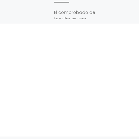
El comprobado de
tensión es una
herramienta de
medición hecha de
plástico resistente a
golpes y roturas que
debe estar en la […]