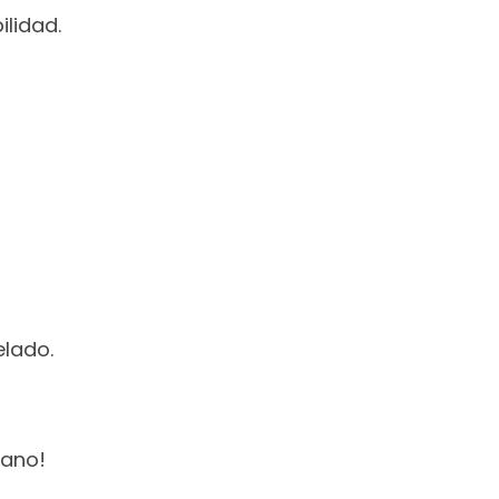
lidad.
elado.
ano!