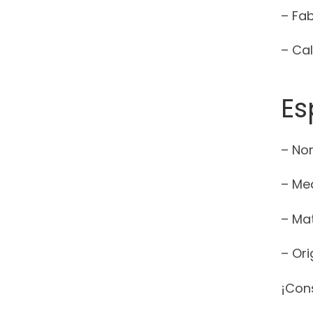
– Fa
– Ca
Es
– Nor
– Med
– Mat
– Ori
¡Con